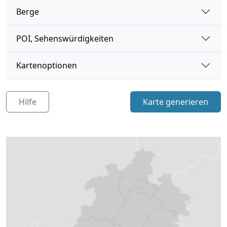
Landkreis Hersfeld-Rotenburg
Berge
Landkreis Kassel
POI, Sehenswürdigkeiten
Landkreis Limburg-Weilburg
Kartenoptionen
Landkreis Marburg-Biedenkopf
Landkreis Offenbach
Hilfe
Karte generieren
Landkreis Waldeck-Frankenberg
Main-Kinzig-Kreis
Main-Taunus-Kreis
Odenwaldkreis
Rheingau-Taunus-Kreis
Schwalm-Eder-Kreis