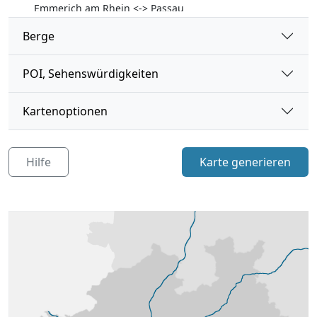
Emmerich am Rhein <-> Passau
Berge
A4
Aachen <-> Görlitz
POI, Sehenswürdigkeiten
A30
Kartenoptionen
A31
A33
Hilfe
Karte generieren
A40
A42
A43
A44
A45
A46